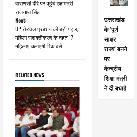
वाराणसी दौरे पर पहुंचे रक्षामंत्री
o
राजनाथ सिंह
उत्तराखंड
s
Next:
के ‘पूर्ण
UP रोडवेज प्रबंधन की बड़ी पहल,
t
महिला सशक्तीकरण के तहत 17
साक्षर
n
महिलाएं चलाएंगी पिंक बसें
राज्य’ बनने
a
पर
केन्द्रीय
v
RELATED NEWS
शिक्षा मंत्री
i
ने दी बधाई
g
a
t