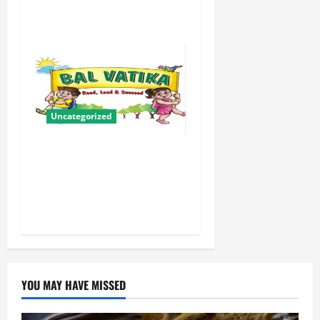
योजना
Uncategorized
बालवाटिका को सक्षम, संवेदनशील
और सृजनशील नागरिक गढ़ने की
पहली प्रयोगशाला बना रही योगी
सरकार
YOU MAY HAVE MISSED