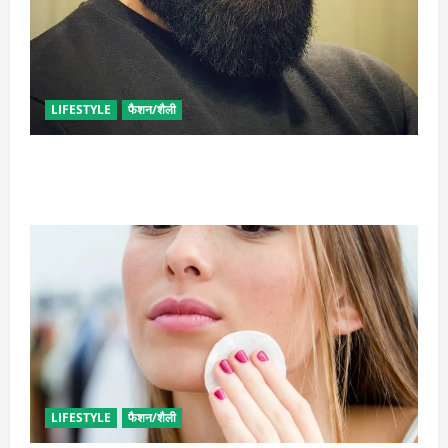
LIFESTYLE
फैशन/शैली
घनी दाढ़ी की चाहत को करना चाहते हैं पूरी, आजमाए ये आसान
टिप्स
LIFESTYLE
फैशन/शैली