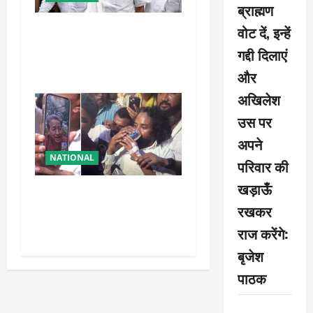
ब्राह्मण
वोट दें, इन्हें
शरद पवार की पार्टी में बड़ा
फैसला, एक साथ सारे प्रवक्ताओं
गद्दी दिलाएं
को किया आऊट
और
अखिलेश
उस पर
अपने
NATIONAL
परिवार की
खड़ाऊँ
रांची आंदोलन में बड़ा मोड़!
रखकर
वांगचुक की बात मान गए देवेंद्र,
तोड़ा Water Fast
राज करेंगे:
बृजेश
पाठक