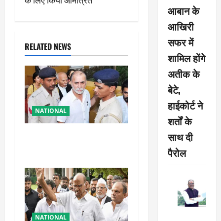
a
आबान के
v
आखिरी
सफर में
i
RELATED NEWS
शामिल होंगे
g
अतीक के
a
बेटे,
हाईकोर्ट ने
t
NATIONAL
शर्तों के
i
साथ दी
तहलका के पूर्व तरुण तेजपाल को
बड़ा झटका, रेप केस में दोषी करार
o
पैरोल
n
NATIONAL