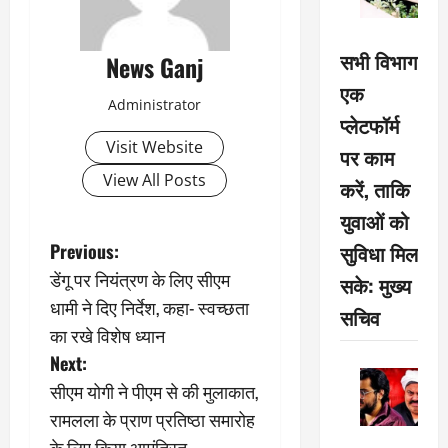
सभी विभाग
News Ganj
एक
Administrator
प्लेटफॉर्म
Visit Website
पर काम
View All Posts
करें, ताकि
युवाओं को
P
Previous:
सुविधा मिल
डेंगू पर नियंत्रण के लिए सीएम
सके: मुख्य
o
धामी ने दिए निर्देश, कहा- स्वच्छता
सचिव
s
का रखे विशेष ध्यान
Next:
t
सीएम योगी ने पीएम से की मुलाकात,
n
रामलला के प्राण प्रतिष्ठा समारोह
के लिए किया आमंत्रित