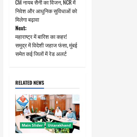
CM नायब सैनी का विजन, NCR में
o
निवेश और आधुनिक सुविधाओं को
s
मिलेगा बढ़ावा
Next:
t
महाराष्ट्र में बारिश का कहर!
n
समुद्र में विदेशी जहाज फंसा, मुंबई
समेत कई जिलों में रेड अलर्ट
a
v
i
RELATED NEWS
g
a
t
Main Slider
Uttarakhand
i