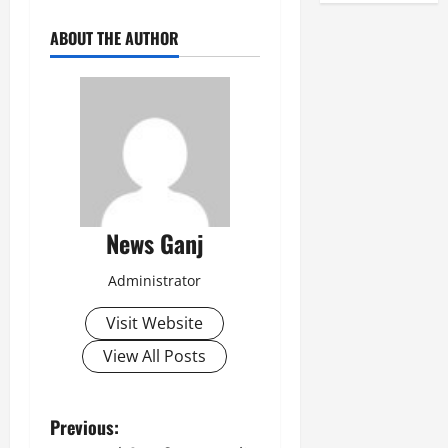
ABOUT THE AUTHOR
News Ganj
Administrator
Visit Website
View All Posts
P
Previous: