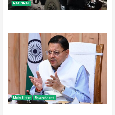
NATIONAL
रामबन में बड़ा सड़क हादसा: SSB के काफिले के 3 वाहन
टकराए, तीन जवान घायल
Main Slider
Uttarakhand
खरगे के उत्तराखंड दौरे पर CM धामी का तंज, बोले- चुनाव पास