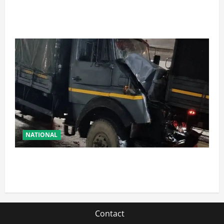
पंजाब में ‘गैंगस्टरां ते वार’ के 200 दिन पूरे, 1500 क्रिमिनल्स
अरेस्ट, एक लाख से अधिक छापे
NATIONAL
रामबन में बड़ा सड़क हादसा: SSB के काफिले के 3 वाहन
टकराए, तीन जवान घायल
Contact