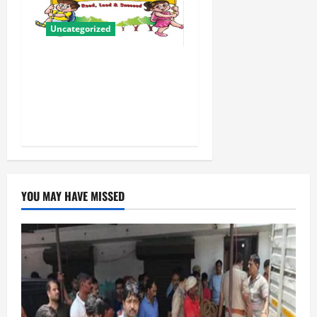
Uncategorized
बालवाटिका को सक्षम, संवेदनशील
और सृजनशील नागरिक गढ़ने की
पहली प्रयोगशाला बना रही योगी
सरकार
YOU MAY HAVE MISSED