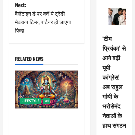
Next:
t
वैलेंटाइन डे पर करें ये ट्रेंडी
n
मेकअप टिप्स, पार्टनर हो जाएगा
फिदा
a
‘टीम
v
प्रियंका’ से
आगे बढ़ी
i
RELATED NEWS
यूपी
g
कांग्रेस!
a
अब राहुल
गांधी के
t
LIFESTYLE
धर्म
भरोसेमंद
i
नेताओं के
कामिका एकादशी कब है ? , जानें
o
व्रत की पूजा-विधि और महत्व
हाथ संगठन