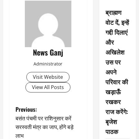
ब्राह्मण
वोट दें, इन्हें
गद्दी दिलाएं
और
News Ganj
अखिलेश
उस पर
Administrator
अपने
Visit Website
परिवार की
View All Posts
खड़ाऊँ
रखकर
P
Previous:
राज करेंगे:
बसंत पंचमी पर राशिनुसार करें
बृजेश
o
सरस्वती मंत्र का जाप, होंगे बड़े
पाठक
s
लाभ