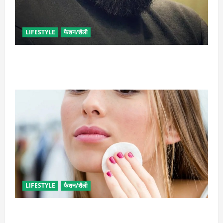
LIFESTYLE
फैशन/शैली
घनी दाढ़ी की चाहत को करना चाहते हैं पूरी, आजमाए ये आसान
टिप्स
LIFESTYLE
फैशन/शैली
इन उपायों से हटाएं मेकअप, स्किन को नहीं होगा नुकसान