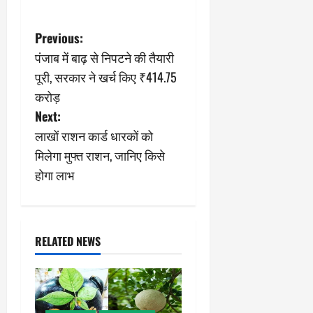
P
Previous:
पंजाब में बाढ़ से निपटने की तैयारी
o
पूरी, सरकार ने खर्च किए ₹414.75
s
करोड़
Next:
t
लाखों राशन कार्ड धारकों को
n
मिलेगा मुफ्त राशन, जानिए किसे
होगा लाभ
a
v
i
RELATED NEWS
g
a