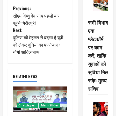
P
Previous:
सीएम विष्णु देव साय पहली बार
o
सभी विभाग
पहुंचे गिरौदपुरी
s
Next:
एक
पुलिस की मेहनत से बदला है यूपी
प्लेटफॉर्म
t
को लेकर दुनिया का परसेप्शन :
पर काम
n
योगी आदित्यनाथ
करें, ताकि
a
युवाओं को
सुविधा मिल
v
RELATED NEWS
सके: मुख्य
i
सचिव
g
a
Chattisgarh
Main Slider