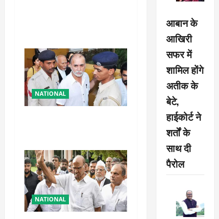
t
मुख्यमंत्री ने ‘मेरी बेटी–मेरा
अभिमान’ अभियान का किया
i
आबान के
शुभारंभ
आखिरी
o
सफर में
n
शामिल होंगे
अतीक के
NATIONAL
बेटे,
हाईकोर्ट ने
तहलका के पूर्व तरुण तेजपाल को
शर्तों के
बड़ा झटका, रेप केस में दोषी करार
साथ दी
पैरोल
NATIONAL