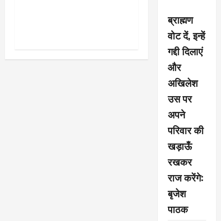
शरद पवार की पार्टी में बड़ा
फैसला, एक साथ सारे प्रवक्ताओं
ब्राह्मण
को किया आऊट
वोट दें, इन्हें
गद्दी दिलाएं
और
अखिलेश
उस पर
अपने
परिवार की
खड़ाऊँ
रखकर
राज करेंगे:
बृजेश
पाठक