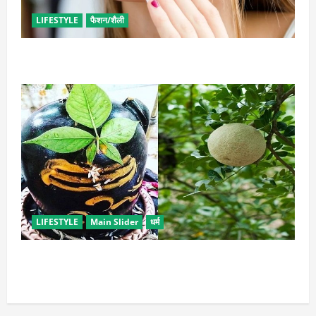
LIFESTYLE
फैशन/शैली
इन उपायों से हटाएं मेकअप, स्किन को नहीं होगा नुकसान
LIFESTYLE
Main Slider
धर्म
सावन में करें बेल पत्र के ये अचूक उपाय, जीवन में होगा सुख-
समृद्धि का आगमन