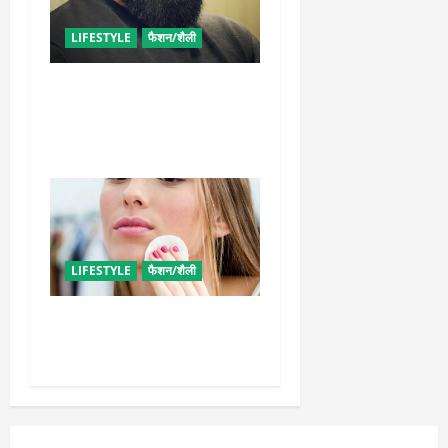
LIFESTYLE
फैशन/शैली
घनी दाढ़ी की चाहत को करना
चाहते हैं पूरी, आजमाए ये आसान
टिप्स
LIFESTYLE
फैशन/शैली
इन उपायों से हटाएं मेकअप, स्किन
को नहीं होगा नुकसान