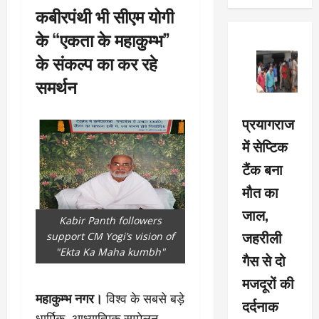
कबीरपंथी भी सीएम योगी
के “एकता के महाकुम्भ”
के संकल्प का कर रहे
समर्थन
प्रयागराज
में सेप्टिक
टैंक बना
मौत का
जाल,
Kabir Panth followers
जहरीली
support CM Yogi’s vision of
"Ekta Ka Maha kumbh"
गैस से दो
मजदूरों की
महाकुम्भ नगर।
विश्व के सबसे बड़े
दर्दनाक
धार्मिक, आध्यात्मिक सम्मेलन