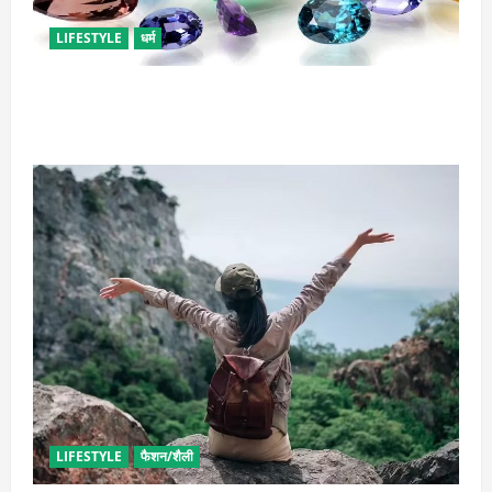
LIFESTYLE
धर्म
राशि अनुसार धारण करें रत्न, जानें कौनसा रहेगा आपके लिए
भाग्यशाली
LIFESTYLE
फैशन/शैली