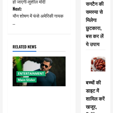
हो जाएगी-सुशील मोदी
सनटैन की
s
Next:
समस्या से
यौन शोषण में फंसे अमेरिकी गायक
t
मिलेगा
…
छुटकारा,
n
बस कर लें
a
ये उपाय
RELATED NEWS
v
i
g
ENTERTAINMENT
Main Slider
a
बच्चों की
डाइट में
t
सलमान खान का गजब का
शामिल करें
ट्रांसफॉर्मेशन, नए लुक ने बढ़ाई
i
चर्चा
खजूर,