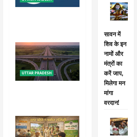
i
मातृ वंदना योजना में उत्तर प्रदेश
o
ने बनाया नया कीर्तिमान, लक्ष्य से
अधिक हुआ पंजीकरण
सावन में
n
शिव के इन
नामों और
मंत्रों का
करें जाप,
UTTAR PRADESH
मिलेगा मन
कानपुर-लखनऊ एक्सप्रेसवे के
मांगा
वर्तमान व पूर्व परियोजना निदेशक
वरदान!
पर NHAI की बड़ी कार्रवाई