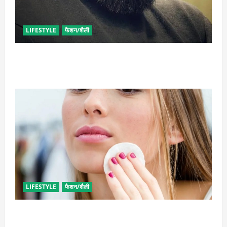
LIFESTYLE
फैशन/शैली
घनी दाढ़ी की चाहत को करना चाहते हैं पूरी, आजमाए ये आसान
टिप्स
LIFESTYLE
फैशन/शैली
इन उपायों से हटाएं मेकअप, स्किन को नहीं होगा नुकसान