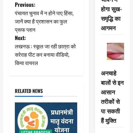
P
Previous:
होगा सुख-
पंचायत चुनाव में न होने पाए हिंसा,
o
समृद्धि का
जानें क्या है प्रशासन का फुल
आगमन
s
प्रूफ प्‍लान
Next:
t
लखनऊ : स्कूल जा रही छात्रा को
n
सरेराह पीट कर बनाया वीडियो,
किया वायरल
a
अनचाहे
v
बालों से इन
i
RELATED NEWS
आसान
तरीकों से
g
पा सकती
a
हैं मुक्ति
t
UTTAR PRADESH