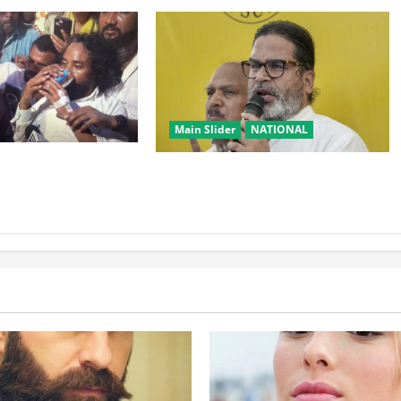
Main Slider
NATIONAL
बड़ा मोड़! वांगचुक की
सम्राट चौधरी का मुख्यमंत्री होना मेरी
्र, तोड़ा Water Fast
जीत का कारण: प्रशांत किशोर