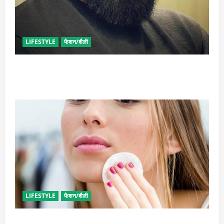
LIFESTYLE
फैशन/शैली
घनी दाढ़ी की चाहत को करना चाहते हैं पूरी, आजमाए ये आसान
टिप्स
LIFESTYLE
फैशन/शैली
इन उपायों से हटाएं मेकअप, स्किन को नहीं होगा नुकसान