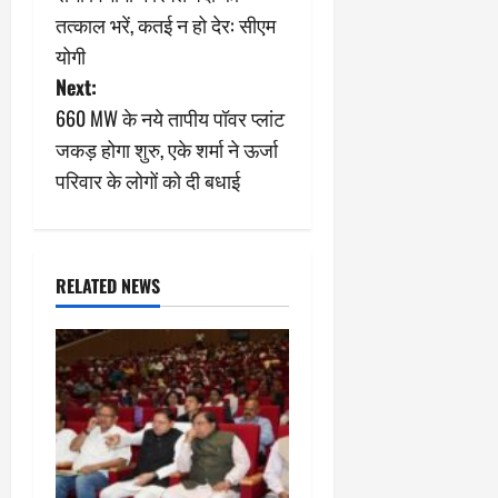
o
तत्काल भरें, कतई न हो देर: सीएम
s
योगी
Next:
t
660 MW के नये तापीय पॉवर प्लांट
n
जकड़ होगा शुरु, एके शर्मा ने ऊर्जा
परिवार के लोगों को दी बधाई
a
v
i
RELATED NEWS
g
a
t
i