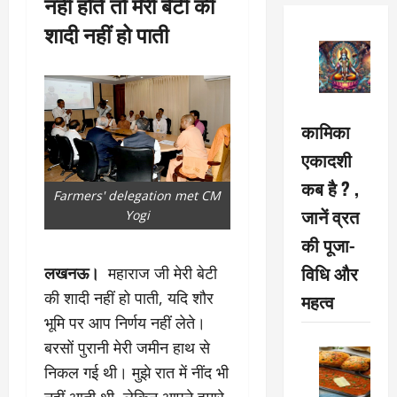
नहीं होते तो मेरी बेटी की
शादी नहीं हो पाती
कामिका
एकादशी
कब है ? ,
Farmers' delegation met CM
जानें व्रत
Yogi
की पूजा-
विधि और
लखनऊ।
महाराज जी मेरी बेटी
की शादी नहीं हो पाती, यदि शौर
महत्व
भूमि पर आप निर्णय नहीं लेते।
बरसों पुरानी मेरी जमीन हाथ से
निकल गई थी। मुझे रात में नींद भी
नहीं आती थी, लेकिन आपने हमारे