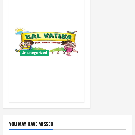
के लिए संबल बनी सामूहिक विवाह
योजना
Uncategorized
बालवाटिका को सक्षम, संवेदनशील
और सृजनशील नागरिक गढ़ने की
पहली प्रयोगशाला बना रही योगी
सरकार
YOU MAY HAVE MISSED