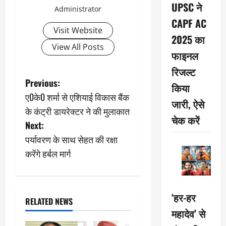
UPSC ने
Administrator
CAPF AC
Visit Website
2025 का
View All Posts
फाइनल
रिजल्ट
P
Previous:
किया
ए0के0 शर्मा से एशियाई विकास बैंक
o
जारी, ऐसे
के कंट्री डायरेक्टर ने की मुलाकात
चेक करें
s
Next:
पर्यावरण के साथ सेहत की रक्षा
t
करेंगे हर्बल मार्ग
n
a
‘हर-हर
RELATED NEWS
v
महादेव’ से