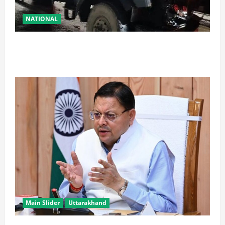
NATIONAL
रामबन में बड़ा सड़क हादसा: SSB के काफिले के 3 वाहन
टकराए, तीन जवान घायल
Main Slider
Uttarakhand