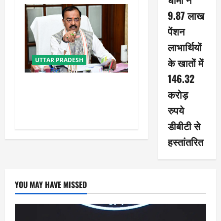
9.87 लाख
पेंशन
लाभार्थियों
के खातों में
UTTAR PRADESH
146.32
नफरत फैलाने की राजनीति लेकर
करोड़
प्रयागराज आ रहे राहुल गांधी :
रुपये
केशव प्रसाद मौर्य
डीबीटी से
हस्तांतरित
YOU MAY HAVE MISSED