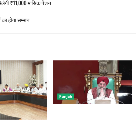
मिलेगी ₹11,000 मासिक पेंशन
 का होगा सम्मान
Punjab
हंगामे की भेंट चढ़ा पंजाब विधानसभा का
तीसरा दिन, विपक्ष ने सरकार को कई मुद्दों
पर घेरा
का फैसला: अब निजी
केंगे मनमानी फीस