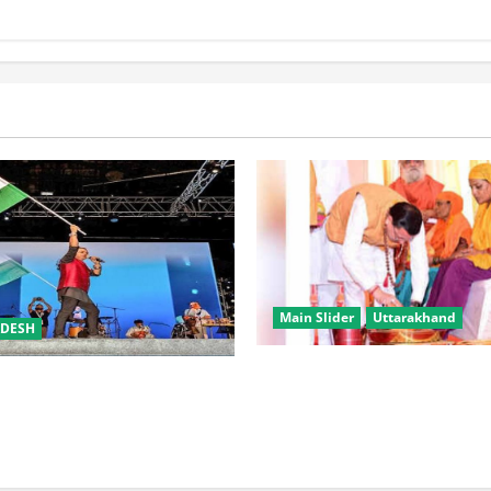
Main Slider
Uttarakhand
ADESH
उत्तराखंड में कांवड़ यात्रा बनी मि
समारोह’ में राष्ट्र नायकों को मिलेगा
करोड़ से अधिक शिवभक्त सकुशल 
रभक्ति के गीतों पर झूमेगा प्रदेश