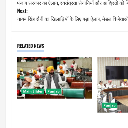
पंजाब सरकार का ऐलान, स्वतंत्रता सेनानियों और आश्रितों को 
o
Next:
s
नायब सिंह सैनी का खिलाड़ियों के लिए बड़ा ऐलान, मेडल विजेताओं
t
n
RELATED NEWS
a
v
i
g
Main Slider
Punjab
a
विधानसभा में पंजाब सरकार का दावा, अब
Punjab
t
तक 68,228 काे दीं सरकारी नाैकरियां
पंजाब कैबिनेट 
स्कूल नहीं बढ़ा स