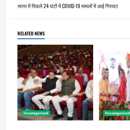
s
भारत में पिछले 24 घंटों में COVID-19 मामलों में आई गिरावट
t
n
RELATED NEWS
a
v
i
g
a
t
Uncategorized
Uncategorized
i
o
पीएम किसान सम्मान निधि की 23वीं किस्त
योगी सरकार में ओ