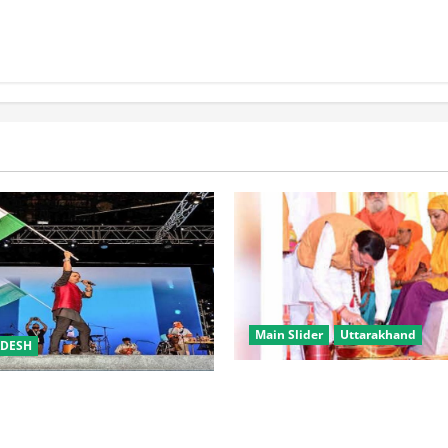
िक विवाह योजना
Main Slider
Uttarakhand
ADESH
उत्तराखंड में कांवड़ यात्रा बनी मि
समारोह’ में राष्ट्र नायकों को मिलेगा
करोड़ से अधिक शिवभक्त सकुशल 
रभक्ति के गीतों पर झूमेगा प्रदेश