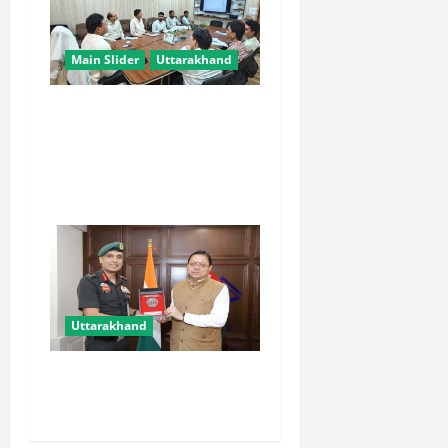
Main Slider
Uttarakhand
चारधाम यात्रा को मिलेगी नई
रफ्तार, कर्णप्रयाग और सिमली में
आधुनिक पार्किंग परियोजनाएं जल्द
होंगी शुरू
Uttarakhand
मुख्यमंत्री से महानिदेशक एनसीसी
ने की शिष्टाचार भेंट