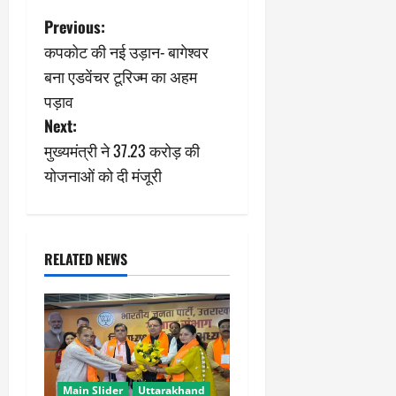
P
Previous:
कपकोट की नई उड़ान- बागेश्वर
o
बना एडवेंचर टूरिज्म का अहम
s
पड़ाव
Next:
t
मुख्यमंत्री ने 37.23 करोड़ की
n
योजनाओं को दी मंजूरी
a
v
RELATED NEWS
i
g
a
Main Slider
Uttarakhand