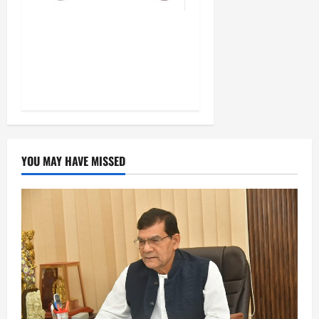
बालवाटिका को सक्षम, संवेदनशील
और सृजनशील नागरिक गढ़ने की
पहली प्रयोगशाला बना रही योगी
सरकार
YOU MAY HAVE MISSED