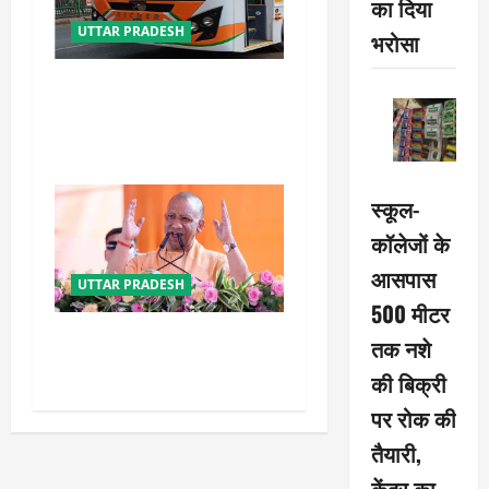
का दिया
UTTAR PRADESH
भरोसा
यूपी में परिवहन प्रवर्तन को मिलेगी
नई ताकत, डंपिंग यार्ड निर्माण को
जल्द मिलेगी रफ्तार
स्कूल-
कॉलेजों के
आसपास
UTTAR PRADESH
500 मीटर
योगी सरकार का गोरखपुर का
तक नशे
‘मातृ सेवा’ मॉडल बना जीवनरक्षक
की बिक्री
पर रोक की
तैयारी,
केंद्र का