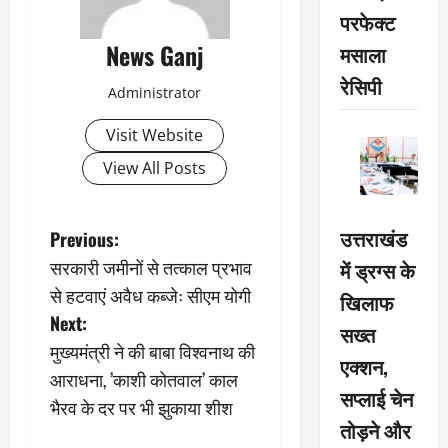
परफेक्ट
News Ganj
मसाला
रेसिपी
Administrator
Visit Website
View All Posts
P
उत्तराखंड
Previous:
सरकारी जमीनों से तत्काल प्रभाव
में ड्रग्स के
o
से हटवाएं अवैध कब्जेः सीएम योगी
खिलाफ
s
Next:
सख्त
मुख्यमंत्री ने की बाबा विश्वनाथ की
t
एक्शन,
आराधना, ’काशी कोतवाल’ काल
सप्लाई चेन
n
भैरव के दर पर भी झुकाया शीश
तोड़ने और