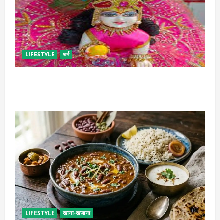
LIFESTYLE
धर्म
सावन में लड्डू गोपाल की ऐसे करें सेवा, छोटी भूल पड़ सकती है
भारी
LIFESTYLE
खाना-खजाना