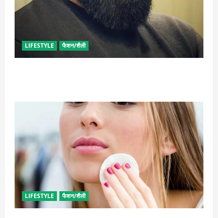
LIFESTYLE
फैशन/शैली
घनी दाढ़ी की चाहत को करना चाहते हैं पूरी, आजमाए ये आसान
टिप्स
LIFESTYLE
फैशन/शैली