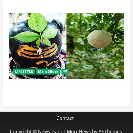
इन उपायों से हटाएं मेकअप, स्किन को नहीं होगा नुकसान
LIFESTYLE
Main Slider
धर्म
सावन में करें बेल पत्र के ये अचूक उपाय, जीवन में होगा सुख-
समृद्धि का आगमन
Contact
Copyright © News Ganj
|
MoreNews
by AF themes.