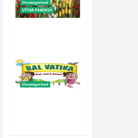
Uncategorized
UTTAR PRADESH
योगी सरकार में ओबीसी परिवारों
के लिए संबल बनी सामूहिक विवाह
योजना
Uncategorized
बालवाटिका को सक्षम, संवेदनशील
और सृजनशील नागरिक गढ़ने की
पहली प्रयोगशाला बना रही योगी
सरकार