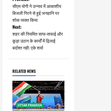
P
सीएम योगी ने उन्नाव में आकाशीय
o
बिजली गिरने से हुई जनहानि पर
s
शोक व्यक्त किया
Next:
t
शहर की नियमित साफ-सफाई और
n
कूड़ा उठान के कार्यों में ढ़िलाई
बर्दाश्त नही: एके शर्मा
a
v
i
RELATED NEWS
g
a
t
UTTAR PRADESH