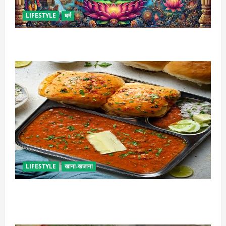
LIFESTYLE
धर्म
कामिका एकादशी कब है ? , जानें व्रत की पूजा-विधि और महत्व
LIFESTYLE
खाना-खजाना
इस तरह से बनाएं बच्चों के लिए पाव-भाजी, भूल जाएंगे स्ट्रीट
फूड का स्वाद