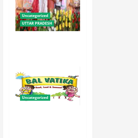
Uncategorized
UTTAR PRADESH
योगी सरकार में ओबीसी परिवारों
के लिए संबल बनी सामूहिक विवाह
योजना
Uncategorized
बालवाटिका को सक्षम, संवेदनशील
और सृजनशील नागरिक गढ़ने की
पहली प्रयोगशाला बना रही योगी
सरकार