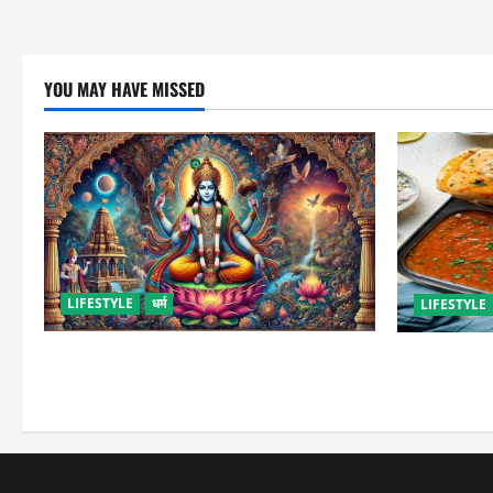
YOU MAY HAVE MISSED
LIFESTYLE
धर्म
LIFESTYLE
कामिका एकादशी कब है ? , जानें व्रत की पूजा-
इस तरह से बना
विधि और महत्व
जाएंगे स्ट्रीट