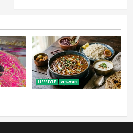
LIFESTYLE
खाना-खजाना
सेवा, छोटी भूल
ढाबा जैसा राजमा घर पर बनाएं, जानिए परफेक्ट
मसाला रेसिपी