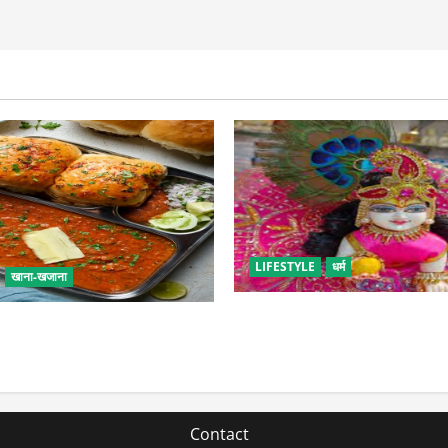
LIFESTYLE
धर्म
खाना-खजाना
सावन में लड्डू गोपाल की ऐसे करें 
एं बच्चों के लिए पाव-भाजी, भूल
पड़ सकती है भारी
 फूड का स्वाद
Contact