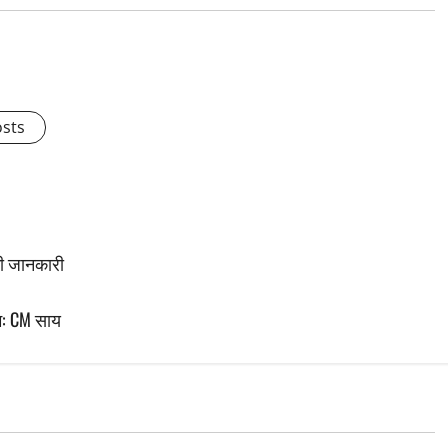
osts
ी जानकारी
गम: CM साय