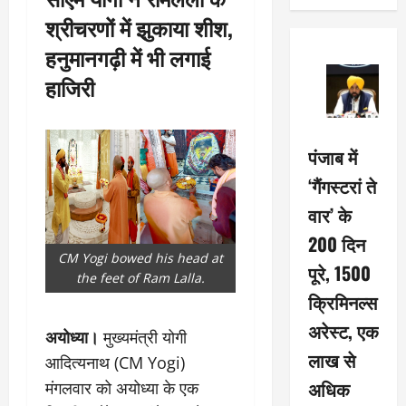
श्रीचरणों में झुकाया शीश,
हनुमानगढ़ी में भी लगाई
हाजिरी
पंजाब में
‘गैंगस्टरां ते
वार’ के
200 दिन
CM Yogi bowed his head at
पूरे, 1500
the feet of Ram Lalla.
क्रिमिनल्स
अरेस्ट, एक
अयोध्या।
मुख्यमंत्री योगी
लाख से
आदित्यनाथ (CM Yogi)
अधिक
मंगलवार को अयोध्या के एक