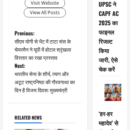
Visit Website
UPSC ने
CAPF AC
View All Posts
2025 का
फाइनल
P
Previous:
रिजल्ट
सीएम योगी से भेंट में टाटा संस के
o
चेयरमैन ने यूपी में होटल श्रृंखला
किया
s
विस्तार का रखा प्रस्ताव
जारी, ऐसे
Next:
t
चेक करें
भारतीय सेना के शौर्य, त्याग और
n
अटूट राष्ट्रनिष्ठा की गौरवगाथा का
दिन है विजय दिवस: मुख्यमंत्री
a
v
‘हर-हर
i
RELATED NEWS
महादेव’ से