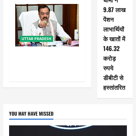
9.87 लाख
पेंशन
लाभार्थियों
के खातों में
UTTAR PRADESH
146.32
नफरत फैलाने की राजनीति लेकर
करोड़
प्रयागराज आ रहे राहुल गांधी :
रुपये
केशव प्रसाद मौर्य
डीबीटी से
हस्तांतरित
YOU MAY HAVE MISSED