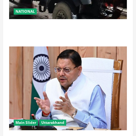
NATIONAL
रामबन में बड़ा सड़क हादसा: SSB के काफिले के 3 वाहन
टकराए, तीन जवान घायल
Main Slider
Uttarakhand