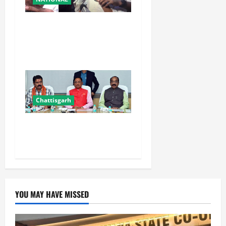
रांची आंदोलन में बड़ा मोड़!
वांगचुक की बात मान गए देवेंद्र,
तोड़ा Water Fast
Chattisgarh
छत्तीसगढ़ में मंत्रिपरिषद की बैठक
पांच अगस्त काे
YOU MAY HAVE MISSED