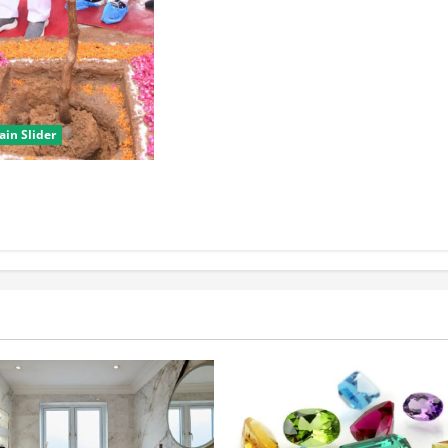
ain Slider
 विधानसभा क्षेत्रों में
व: CM नायब सैनी