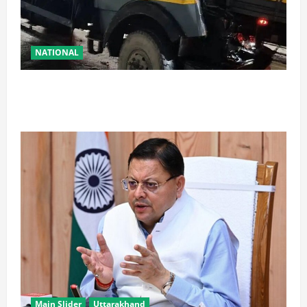
NATIONAL
रामबन में बड़ा सड़क हादसा: SSB के काफिले के 3 वाहन
टकराए, तीन जवान घायल
Main Slider
Uttarakhand