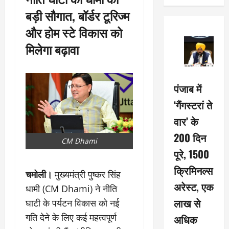
बड़ी सौगात, बॉर्डर टूरिज्म
और होम स्टे विकास को
मिलेगा बढ़ावा
पंजाब में
‘गैंगस्टरां ते
वार’ के
200 दिन
CM Dhami
पूरे, 1500
क्रिमिनल्स
चमोली।
मुख्यमंत्री पुष्कर सिंह
अरेस्ट, एक
धामी (CM Dhami) ने नीति
लाख से
घाटी के पर्यटन विकास को नई
गति देने के लिए कई महत्वपूर्ण
अधिक