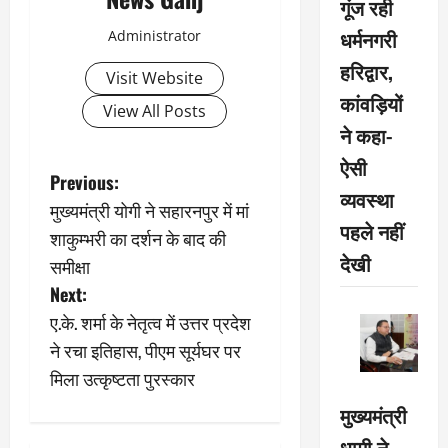
गूंज रही
धर्मनगरी
Administrator
हरिद्वार,
Visit Website
कांवड़ियों
View All Posts
ने कहा-
ऐसी
P
Previous:
व्यवस्था
मुख्यमंत्री योगी ने सहारनपुर में मां
o
पहले नहीं
शाकुम्भरी का दर्शन के बाद की
देखी
s
समीक्षा
Next:
t
ए.के. शर्मा के नेतृत्व में उत्तर प्रदेश
n
ने रचा इतिहास, पीएम सूर्यघर पर
मिला उत्कृष्टता पुरस्कार
a
मुख्यमंत्री
v
धामी ने