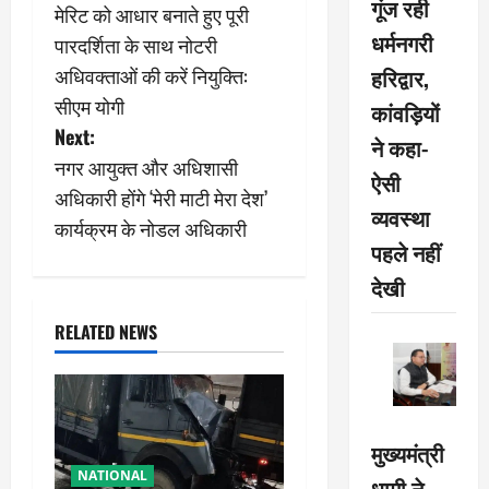
गूंज रही
मेरिट को आधार बनाते हुए पूरी
o
धर्मनगरी
पारदर्शिता के साथ नोटरी
s
अधिवक्ताओं की करें नियुक्ति:
हरिद्वार,
सीएम योगी
कांवड़ियों
t
Next:
ने कहा-
n
नगर आयुक्त और अधिशासी
ऐसी
अधिकारी होंगे ‘मेरी माटी मेरा देश’
a
व्यवस्था
कार्यक्रम के नोडल अधिकारी
पहले नहीं
v
देखी
i
RELATED NEWS
g
a
t
मुख्यमंत्री
NATIONAL
धामी ने