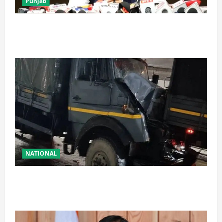
Punjab
पंजाब में ‘गैंगस्टरां ते वार’ के 200 दिन पूरे, 1500 क्रिमिनल्स
अरेस्ट, एक लाख से अधिक छापे
NATIONAL
रामबन में बड़ा सड़क हादसा: SSB के काफिले के 3 वाहन
टकराए, तीन जवान घायल