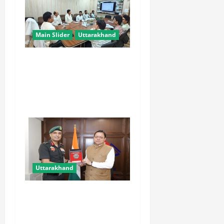
Main Slider
Uttarakhand
चारधाम यात्रा को मिलेगी नई
रफ्तार, कर्णप्रयाग और सिमली में
आधुनिक पार्किंग परियोजनाएं जल्द
होंगी शुरू
Uttarakhand
मुख्यमंत्री से महानिदेशक एनसीसी
ने की शिष्टाचार भेंट