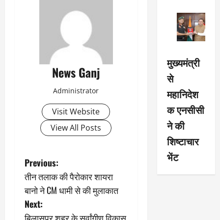
मुख्यमंत्री
News Ganj
से
Administrator
महानिदेश
क एनसीसी
Visit Website
ने की
View All Posts
शिष्टाचार
भेंट
P
Previous:
तीन तलाक की पैरोकार शायरा
o
बानो ने CM धामी से की मुलाकात
s
Next:
बिलासपुर शहर के सर्वांगीण विकास