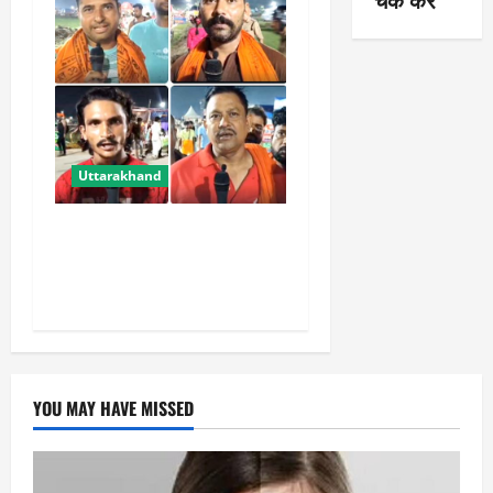
Uttarakhand
‘हर-हर महादेव’ से गूंज रही
धर्मनगरी हरिद्वार, कांवड़ियों ने
कहा-ऐसी व्यवस्था पहले नहीं देखी
YOU MAY HAVE MISSED