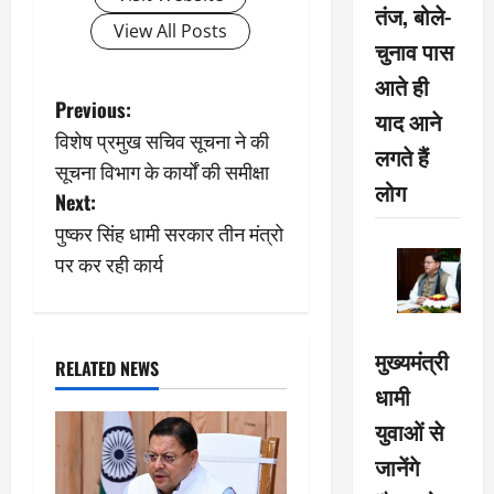
तंज, बोले-
View All Posts
चुनाव पास
आते ही
P
Previous:
याद आने
विशेष प्रमुख सचिव सूचना ने की
o
लगते हैं
सूचना विभाग के कार्यों की समीक्षा
लोग
s
Next:
पुष्कर सिंह धामी सरकार तीन मंत्रो
t
पर कर रही कार्य
n
a
मुख्यमंत्री
RELATED NEWS
v
धामी
युवाओं से
i
जानेंगे
g