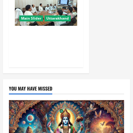
Main Slider
Uttarakhand
चारधाम यात्रा को मिलेगी नई
रफ्तार, कर्णप्रयाग और सिमली में
आधुनिक पार्किंग परियोजनाएं जल्द
होंगी शुरू
YOU MAY HAVE MISSED