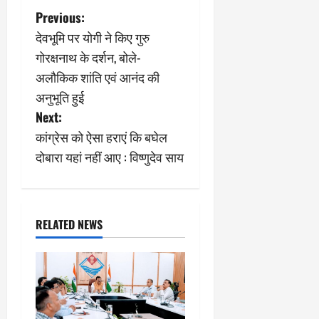
P
Previous:
देवभूमि पर योगी ने किए गुरु
o
गोरक्षनाथ के दर्शन, बोले-
s
अलौकिक शांति एवं आनंद की
अनुभूति हुई
t
Next:
n
कांग्रेस को ऐसा हराएं कि बघेल
दोबारा यहां नहीं आए : विष्णुदेव साय
a
v
i
RELATED NEWS
g
a