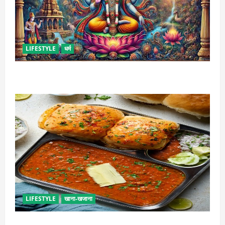
LIFESTYLE
धर्म
कामिका एकादशी कब है ? , जानें व्रत की पूजा-विधि और महत्व
LIFESTYLE
खाना-खजाना
इस तरह से बनाएं बच्चों के लिए पाव-भाजी, भूल जाएंगे स्ट्रीट