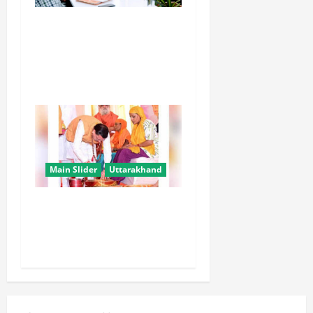
उत्तराखंड में ड्रग्स के खिलाफ
सख्त एक्शन, सप्लाई चेन तोड़ने
और डी एडिक्शन सेंटर बढ़ाने के
निर्देश
Main Slider
Uttarakhand
उत्तराखंड में कांवड़ यात्रा बनी
मिसाल, 2.19 करोड़ से अधिक
शिवभक्त सकुशल लौटे