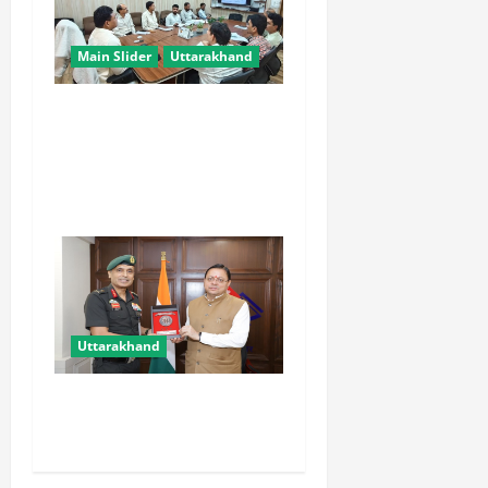
Main Slider
Uttarakhand
चारधाम यात्रा को मिलेगी नई
रफ्तार, कर्णप्रयाग और सिमली में
आधुनिक पार्किंग परियोजनाएं जल्द
होंगी शुरू
Uttarakhand
मुख्यमंत्री से महानिदेशक एनसीसी
ने की शिष्टाचार भेंट