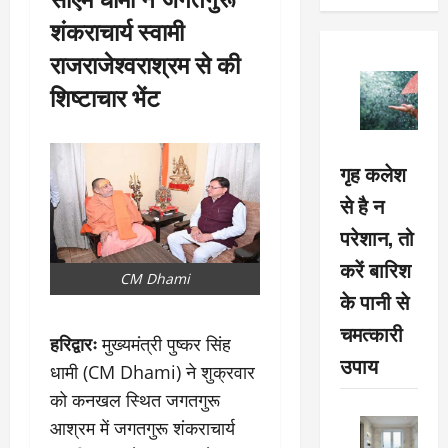
शंकराचार्य स्वामी
राजराजेश्वराश्रम से की
शिष्टाचार भेंट
गृह कलेश
से है न
परेशान, तो
करें बारिश
CM Dhami
के पानी से
चमत्कारी
हरिद्वारः
मुख्यमंत्री पुष्कर सिंह
उपाय
धामी (CM Dhami) ने शुक्रवार
को कनखल स्थित जगतगुरू
आश्रम में जगतगुरू शंकराचार्य