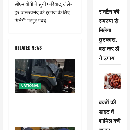
सीएम योगी ने सुनी फरियाद, बोले-
t
सनटैन की
हर जरूरतमंद को इलाज के लिए
n
मिलेगी भरपूर मदद
समस्या से
मिलेगा
a
छुटकारा,
v
RELATED NEWS
बस कर लें
i
ये उपाय
g
a
NATIONAL
t
रामबन में बड़ा सड़क हादसा: SSB
बच्चों की
i
के काफिले के 3 वाहन टकराए,
डाइट में
तीन जवान घायल
o
शामिल करें
खजूर,