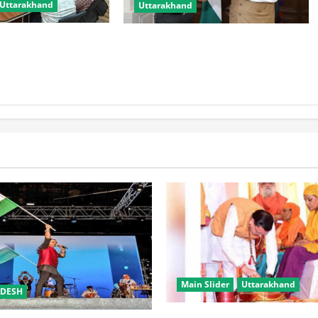
Uttarakhand
Uttarakhand
 मिलेगी नई रफ्तार,
मुख्यमंत्री से महानिदेशक एनसीसी ने की
मली में आधुनिक पार्किंग
शिष्टाचार भेंट
होंगी शुरू
Main Slider
Uttarakhand
ADESH