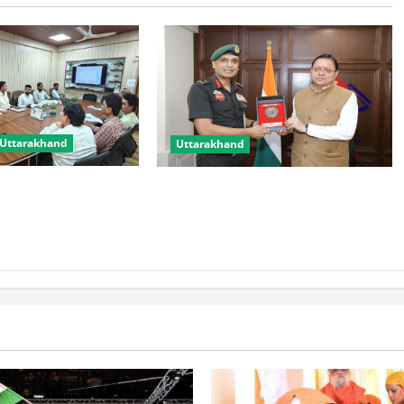
Uttarakhand
Uttarakhand
 मिलेगी नई रफ्तार,
मुख्यमंत्री से महानिदेशक एनसीसी ने की
मली में आधुनिक पार्किंग
शिष्टाचार भेंट
होंगी शुरू