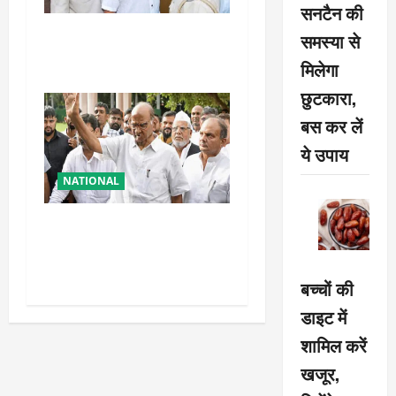
सनटैन की
तहलका के पूर्व तरुण तेजपाल को
समस्या से
बड़ा झटका, रेप केस में दोषी करार
मिलेगा
छुटकारा,
बस कर लें
ये उपाय
NATIONAL
शरद पवार की पार्टी में बड़ा
फैसला, एक साथ सारे प्रवक्ताओं
को किया आऊट
बच्चों की
डाइट में
शामिल करें
खजूर,