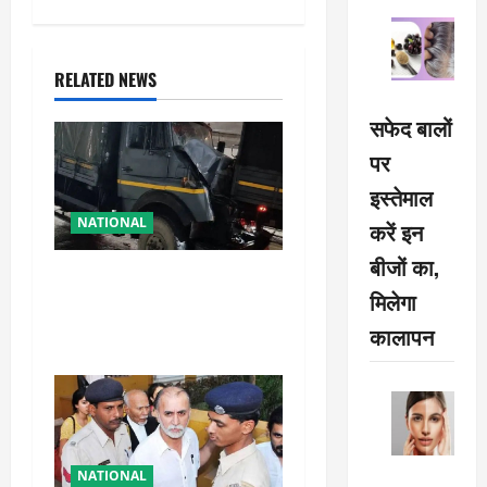
a
v
RELATED NEWS
i
सफेद बालों
g
पर
इस्तेमाल
a
NATIONAL
करें इन
t
बीजों का,
रामबन में बड़ा सड़क हादसा: SSB
i
मिलेगा
के काफिले के 3 वाहन टकराए,
तीन जवान घायल
कालापन
o
n
NATIONAL