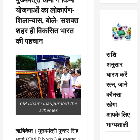
योजनाओं का लोकार्पण-
शिलान्यास, बोले- सशक्त
शहर ही विकसित भारत
की पहचान
राशि
अनुसार
धारण करें
रत्न, जानें
कौनसा
रहेगा
CM Dhami inaugurated the
schemes
आपके लिए
भाग्यशाली
ऋषिकेश।
मुख्यमंत्री पुष्कर सिंह
धामी (CM Dhami) ने बुधवार