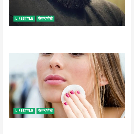
LIFESTYLE
फैशन/शैली
घनी दाढ़ी की चाहत को करना चाहते हैं पूरी, आजमाए ये आसान
टिप्स
LIFESTYLE
फैशन/शैली
इन उपायों से हटाएं मेकअप, स्किन को नहीं होगा नुकसान