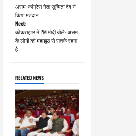
असम: कांग्रेस नेता सुष्मिता देव ने
o
किया मतदान
s
Next:
कोकराझार में PM मोदी बोले- असम
t
के लोगों को महाझूठ से सतर्क रहना
n
है
a
v
RELATED NEWS
i
g
a
t