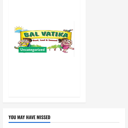
के लिए संबल बनी सामूहिक विवाह
योजना
Uncategorized
बालवाटिका को सक्षम, संवेदनशील
और सृजनशील नागरिक गढ़ने की
पहली प्रयोगशाला बना रही योगी
सरकार
YOU MAY HAVE MISSED