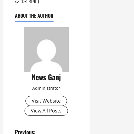
टक्कर होगी।
ABOUT THE AUTHOR
News Ganj
Administrator
Visit Website
View All Posts
P
Previous: