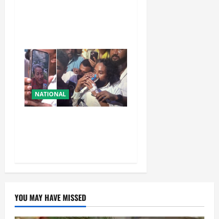
शरद पवार की पार्टी में बड़ा
फैसला, एक साथ सारे प्रवक्ताओं
को किया आऊट
NATIONAL
रांची आंदोलन में बड़ा मोड़!
वांगचुक की बात मान गए देवेंद्र,
तोड़ा Water Fast
YOU MAY HAVE MISSED