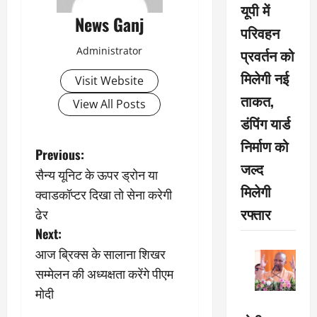
यूपी में
News Ganj
परिवहन
Administrator
प्रवर्तन को
मिलेगी नई
Visit Website
ताकत,
View All Posts
डंपिंग यार्ड
निर्माण को
P
Previous:
जल्द
सैन्य यूनिट के ऊपर ड्रोन या
o
मिलेगी
क्वाडकॉप्टर दिखा तो सेना करेगी
s
रफ्तार
ढेर
Next:
t
आज ब्रिक्स के सालाना शिखर
n
सम्मेलन की अध्यक्षता करेंगे पीएम
मोदी
a