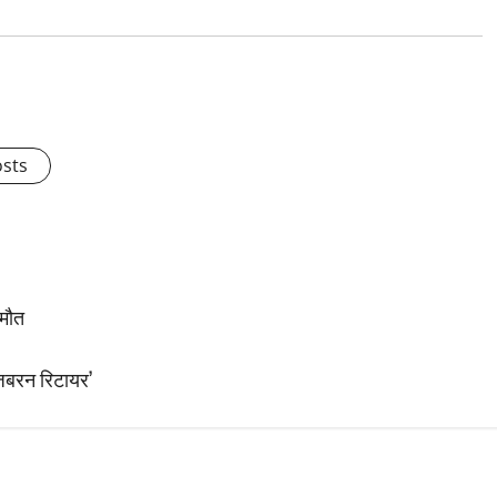
osts
 मौत
जबरन रिटायर’