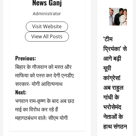
News Ganj
Administrator
Visit Website
View All Posts
‘टीम
प्रियंका’ से
P
आगे बढ़ी
Previous:
बिहार के नौजवान को मस्त और
यूपी
o
माफिया को पस्त कर देगी एनडीए
कांग्रेस!
s
सरकार- योगी आदित्यनाथ
अब राहुल
Next:
t
गांधी के
भगवान राम-कृष्ण के बाद अब छठ
भरोसेमंद
n
माई का विरोध कर रहे हैं
नेताओं के
महागठबंधन वालेः सीएम योगी
a
हाथ संगठन