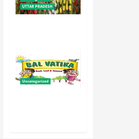
UTTAR PRADESH
योगी सरकार में ओबीसी परिवारों
के लिए संबल बनी सामूहिक विवाह
योजना
Uncategorized
बालवाटिका को सक्षम, संवेदनशील
और सृजनशील नागरिक गढ़ने की
पहली प्रयोगशाला बना रही योगी
सरकार