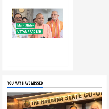
Main Slider
UTTAR PRADESH
लोकतंत्र, दलित और समाज
विरोधी है सपा, इसका विकास से
कोई मतलब नहीं: CM योगी
YOU MAY HAVE MISSED